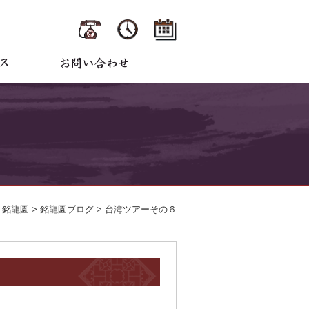
銘龍園
>
銘龍園ブログ
>
台湾ツアーその６