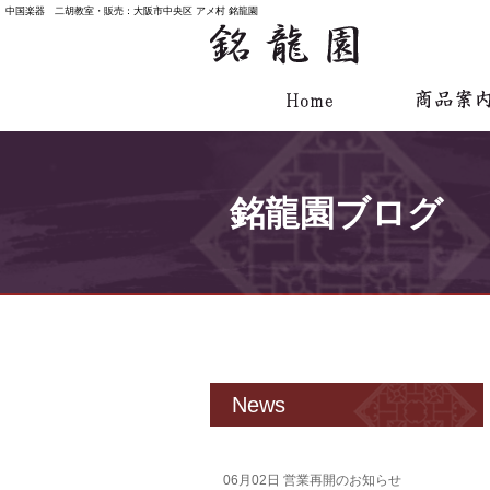
中国楽器 二胡教室・販売：大阪市中央区 アメ村 銘龍園
銘龍園ブログ
News
06月02日
営業再開のお知らせ