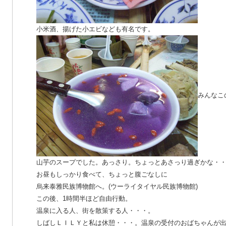
小米酒、揚げた小エビなども有名です。
みんなこ
山芋のスープでした。あっさり。ちょっとあさっり過ぎかな・
お昼もしっかり食べて、ちょっと腹ごなしに
烏来泰雅民族博物館へ。(ウーライタイヤル民族博物館)
この後、1時間半ほど自由行動。
温泉に入る人、街を散策する人・・・。
しばしＬＩＬＹと私は休憩・・・。温泉の受付のおばちゃんが