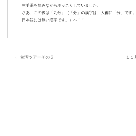
生姜湯を飲みながらホッこりしていました。
さあ、この後は「九分」（「分」の漢字は、人偏に「分」です
日本語には無い漢字です。）へ！！
←
台湾ツアーその５
１１
投
稿
ナ
ビ
ゲ