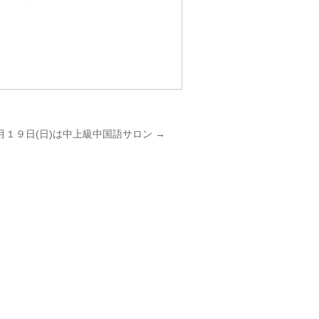
。
月１９日(日)は中上級中国語サロン
→