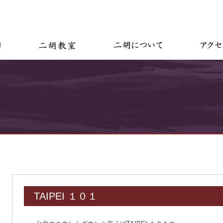
TAIPEI １０１