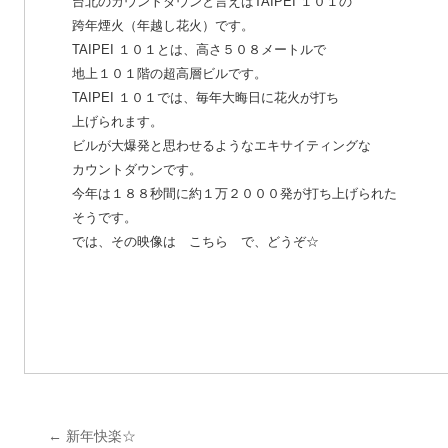
台北のカウントダウンと言えばTAIPEI １０１の
跨年煙火（年越し花火）です。
TAIPEI １０１とは、高さ５０８メートルで
地上１０１階の超高層ビルです。
TAIPEI １０１では、毎年大晦日に花火が打ち
上げられます。
ビルが大爆発と思わせるようなエキサイティングな
カウントダウンです。
今年は１８８秒間に約１万２０００発が打ち上げられた
そうです。
では、その映像は
こちら
で、どうぞ☆
←
新年快楽☆