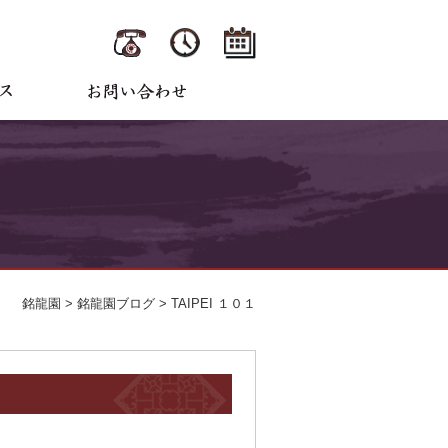
銘龍園
>
銘龍園ブログ
>
TAIPEI １０１