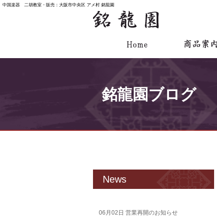
中国楽器 二胡教室・販売：大阪市中央区 アメ村 銘龍園
銘龍園ブログ
News
06月02日
営業再開のお知らせ