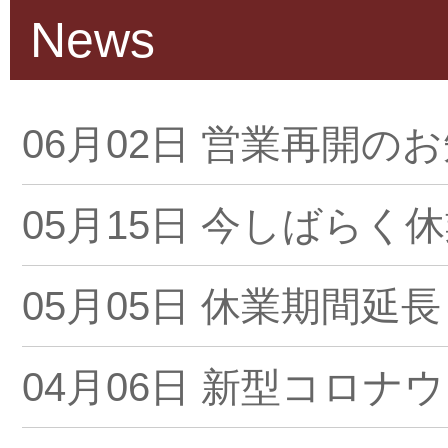
ナ
News
ビ
ゲ
06月02日
営業再開のお
ー
シ
05月15日
今しばらく休
ョ
05月05日
休業期間延長
ン
04月06日
新型コロナウィル